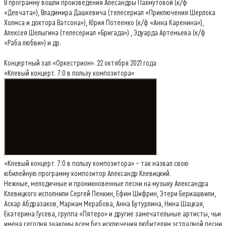
В программу вошли произведения Алесандры Пахмутовой (к/ф
«Девчата»), Владимира Дашкевича (телесериал «Приключения Шерлока
Холмса и доктора Ватсона»), Юрия Потеенко (к/ф «Анна Каренина»),
Алексея Шелыгина (телесериал «Бригада») , Эдуарда Артемьева (к/ф
«Раба любви») и др.
Концертный зал «Оркестрион». 22 октября 2021 года
«Клевый концерт. 7:0 в пользу композитора»
«Клевый концерт. 7:0 в пользу композитора» – так назвал свою
юбилейную программу композитор Александр Клевицкий.
Нежные, мелодичные и проникновенные песни на музыку Александра
Клевицкого исполнили Сергей Пенкин, Ефим Шифрин, Этери Бериашвили,
Аскар Абдразаков, Мариам Мерабова, Анна Бутурлина, Нина Шацкая,
Екатерина Гусева, группа «Пятеро» и другие замечательные артисты, чьи
имена сегодня знакомы всем без исключения любителям эстрадной песни